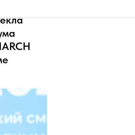
родного
текла
ума
INARCH
ме