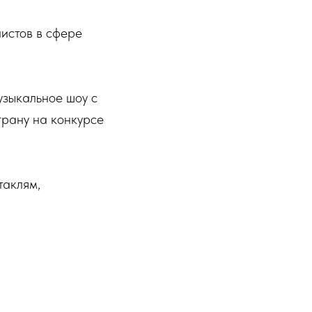
истов в сфере
узыкальное шоу с
трану на конкурсе
таклям,