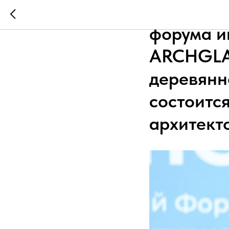
Торжеств
форума и
ARCHGLA
деревян
состоитс
архитект