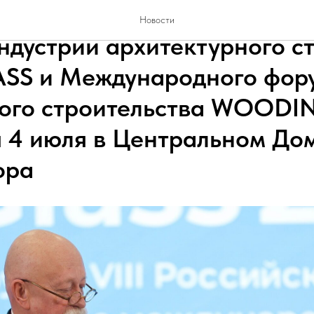
енное открытие V Междуна
Новости
ндустрии архитектурного с
SS и Международного фор
ного строительства WOOD
я 4 июля в Центральном До
ора